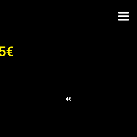
35€
4€