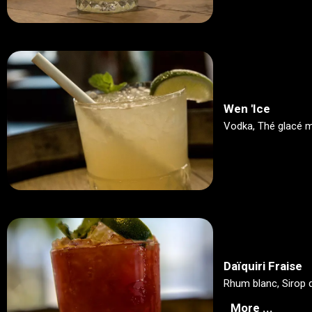
Wen 'Ice
Vodka, Thé glacé me
Daïquiri Fraise
Rhum blanc, Sirop d
More ...