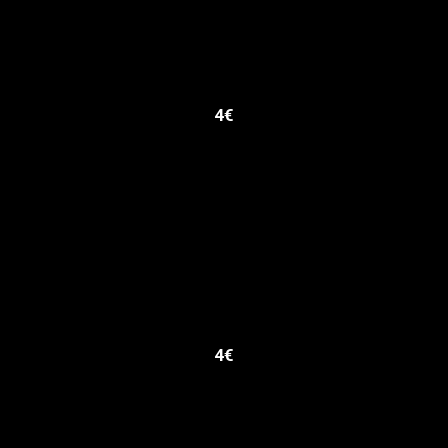
4€
4€