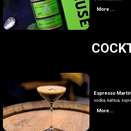
More ...
COCK
Espresso Martin
vodka, kahlua, expr
More...