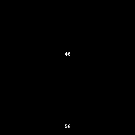
4€
5€