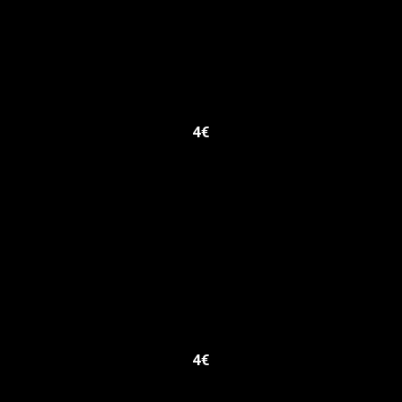
4€
4€