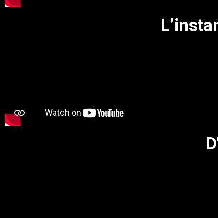
L’insta
D